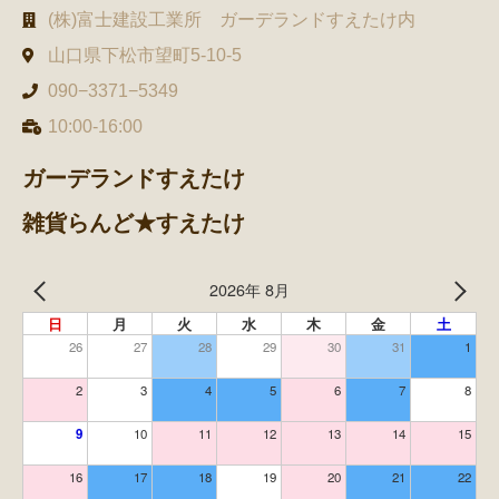
(株)富士建設工業所 ガーデランドすえたけ内
山口県下松市望町5-10-5
090−3371−5349
10:00-16:00
ガーデランドすえたけ
雑貨らんど★すえたけ
2026年 8月
日
月
火
水
木
金
土
26
27
28
29
30
31
1
2
3
4
5
6
7
8
9
10
11
12
13
14
15
16
17
18
19
20
21
22